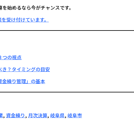
算を始めるなら今がチャンスです。
談を受け付けています。
３つの視点
べき？タイミングの目安
資金繰り管理」の基本
業
, 
資金繰り
, 
月次決算
, 
岐阜県
, 
岐阜市