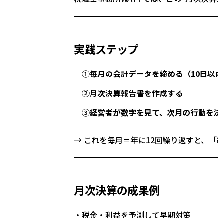
実践ステップ
①
毎月の会計データを締める（10日以
②
月次決算報告書を作成する
③
経営者が数字を見て、次月の行動を
→ これを毎月＝年に12回繰り返すと、
月次決算の成果例
税金・利益を予測して早期対策