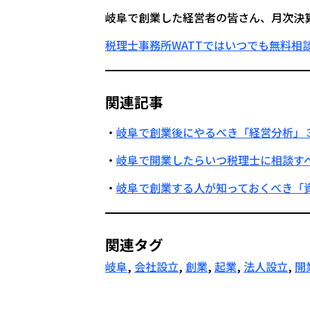
岐阜で創業した経営者の皆さん、月次決
税理士事務所WATTではいつでも無料相
関連記事
岐阜で創業後にやるべき「経営分析」
岐阜で開業したらいつ税理士に相談す
岐阜で創業する人が知っておくべき「
関連タグ
岐阜
, 
会社設立
, 
創業
, 
起業
, 
法人設立
, 
開